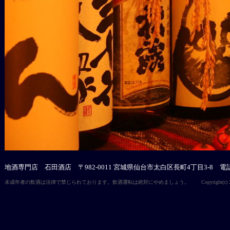
地酒専門店 石田酒店 〒982-0011 宮城県仙台市太白区長町4丁目3-8 電話 0
未成年者の飲酒は法律で禁じられております。飲酒運転は絶対にやめましょう。 Copyright(c) 2007 ishida sak